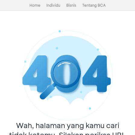
Home
Individu
Bisnis
Tentang BCA
Wah, halaman yang kamu cari
tidak ketemu. Silakan periksa URL