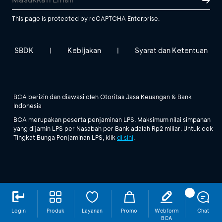
This page is protected by reCAPTCHA Enterprise.
SBDK
Kebijakan
Syarat dan Ketentuan
|
|
BCA berizin dan diawasi oleh Otoritas Jasa Keuangan & Bank
Indonesia
BCA merupakan peserta penjaminan LPS. Maksimum nilai simpanan
yang dijamin LPS per Nasabah per Bank adalah Rp2 miliar. Untuk cek
Tingkat Bunga Penjaminan LPS, klik
di sini
.
Login
Produk
Layanan
Promo
Webform
Chat
BCA