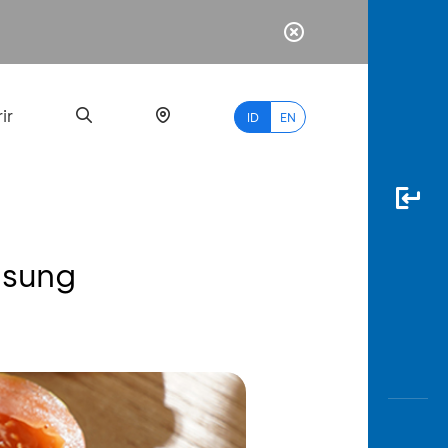
ir
ID
EN
gsung
PALING
BANYAK
DICARI
myBCA
Paylate