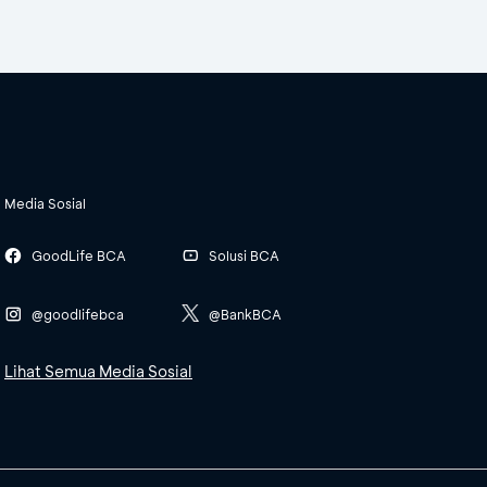
Media Sosial
GoodLife BCA
Solusi BCA
@goodlifebca
@BankBCA
Lihat Semua Media Sosial