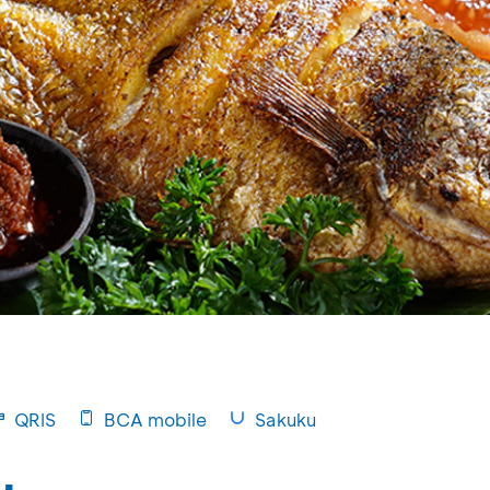
QRIS
BCA mobile
Sakuku