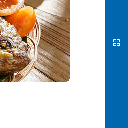
Awas
Modus
Buka
Rekeni
Tahapa
Edukati