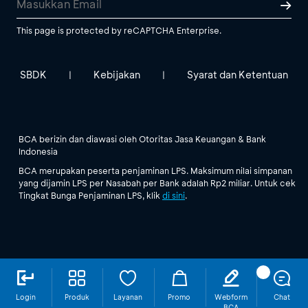
This page is protected by reCAPTCHA Enterprise.
SBDK
Kebijakan
Syarat dan Ketentuan
|
|
BCA berizin dan diawasi oleh Otoritas Jasa Keuangan & Bank
Indonesia
BCA merupakan peserta penjaminan LPS. Maksimum nilai simpanan
yang dijamin LPS per Nasabah per Bank adalah Rp2 miliar. Untuk cek
Tingkat Bunga Penjaminan LPS, klik
di sini
.
Login
Produk
Layanan
Promo
Webform
Chat
BCA