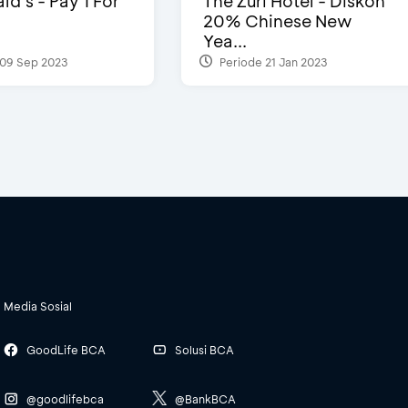
d’s - Pay 1 For
The Zuri Hotel - Diskon
20% Chinese New
Yea...
09 Sep 2023
Periode 21 Jan 2023
Media Sosial
GoodLife BCA
Solusi BCA
@goodlifebca
@BankBCA