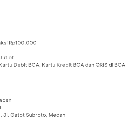
k
saksi Rp100.000
Outlet
rtu Debit BCA, Kartu Kredit BCA dan QRIS di BCA
Medan
1
, Jl. Gatot Subroto, Medan