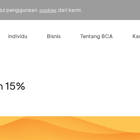
ujui penggunaan
dari kami.
cookies
Individu
Bisnis
Tentang BCA
Kar
on 15%