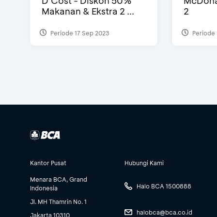
D’Cost - Diskon 50%
McDonal
Makanan & Ekstra 2 ...
2
Periode 17 Sep 2023
Periode 
Kantor Pusat
Hubungi Kami
Menara BCA, Grand
Halo BCA 1500888
Indonesia
Jl. MH Thamrin No. 1
halobca@bca.co.id
Jakarta 10310