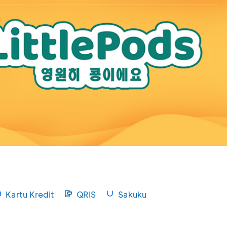
Kartu Kredit
QRIS
Sakuku