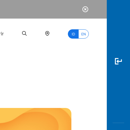
ir
ID
EN
PALING
BANYAK
DICARI
myBCA
Paylate