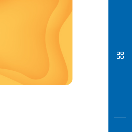
Awas
Modus
Buka
Rekeni
Tahapa
Edukati