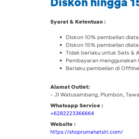
Diskon hingga 
Syarat & Ketentuan :
Diskon 10% pembelian diat
Diskon 15% pembelian diat
Tidak berlaku untuk Sets & 
Pembayaran menggunakan QR
Berlaku pembelian di Offlin
Alamat Outlet:
- Jl Watusambang, Plumbon, Taw
Whatsapp Service :
+6282223366664
Website :
https://shoprumahatsiri.com/