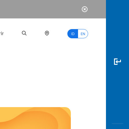
ir
ID
EN
PALING
BANYAK
DICARI
myBCA
Paylate