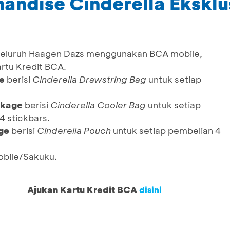
ndise Cinderella Eksklu
i seluruh Haagen Dazs menggunakan BCA mobile,
rtu Kredit BCA.
e
berisi
Cinderella Drawstring Bag
untuk setiap
ckage
berisi
Cinderella Cooler Bag
untuk setiap
4 stickbars.
ge
berisi
Cinderella Pouch
untuk setiap pembelian 4
obile/Sakuku.
Ajukan Kartu Kredit BCA
disini