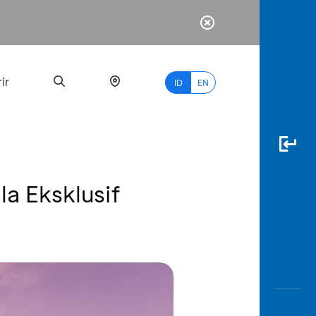
ir
ID
EN
a Eksklusif
PALING
BANYAK
DICARI
myBCA
Paylate