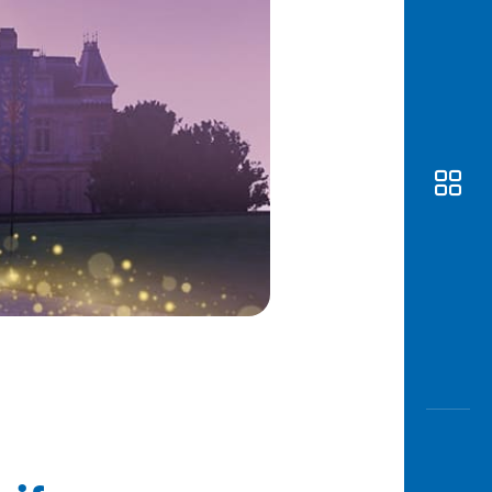
Awas
Modus
Buka
Rekeni
Tahapa
Edukati