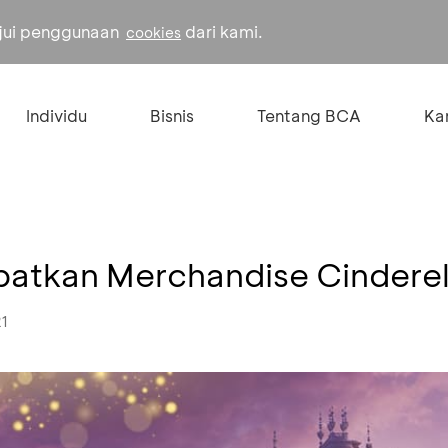
ujui penggunaan
dari kami.
cookies
Individu
Bisnis
Tentang BCA
Kar
atkan Merchandise Cinderell
21