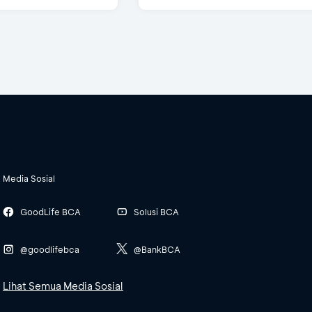
Media Sosial
GoodLife BCA
Solusi BCA
@goodlifebca
@BankBCA
Lihat Semua Media Sosial