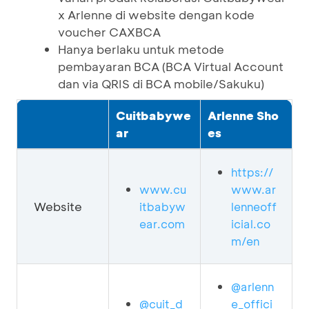
x Arlenne di website dengan kode
voucher CAXBCA
Hanya berlaku untuk metode
pembayaran BCA (BCA Virtual Account
dan via QRIS di BCA mobile/Sakuku)
Cuitbabywe
Arlenne Sho
ar
es
https://
www.cu
www.ar
Website
itbabyw
lenneoff
ear.com
icial.co
m/en
@arlenn
@cuit_d
e_offici