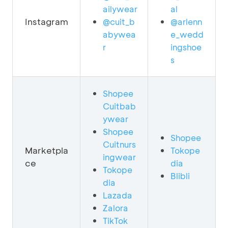
ailywear
al
Instagram
@cuit_b
@arlenn
abywea
e_wedd
r
ingshoe
s
Shopee
Cuitbab
ywear
Shopee
Shopee
Cuitnurs
Marketpla
Tokope
ingwear
ce
dia
Tokope
Blibli
dia
Lazada
Zalora
TikTok