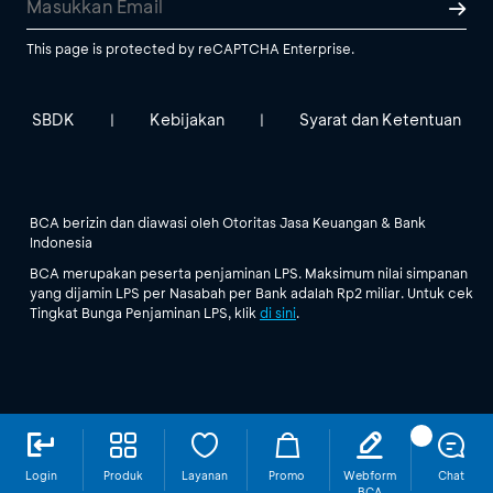
This page is protected by reCAPTCHA Enterprise.
SBDK
Kebijakan
Syarat dan Ketentuan
|
|
BCA berizin dan diawasi oleh Otoritas Jasa Keuangan & Bank
Indonesia
BCA merupakan peserta penjaminan LPS. Maksimum nilai simpanan
yang dijamin LPS per Nasabah per Bank adalah Rp2 miliar. Untuk cek
Tingkat Bunga Penjaminan LPS, klik
di sini
.
Login
Produk
Layanan
Promo
Webform
Chat
BCA