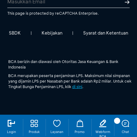
This page is protected by reCAPTCHA Enterprise.
SBDK
Kebijakan
Syarat dan Ketentuan
|
|
BCA berizin dan diawasi oleh Otoritas Jasa Keuangan & Bank
Indonesia
BCA merupakan peserta penjaminan LPS. Maksimum nilai simpanan
yang dijamin LPS per Nasabah per Bank adalah Rp2 miliar. Untuk cek
Tingkat Bunga Penjaminan LPS, klik
di sini
.
Login
Produk
Layanan
Promo
Webform
Chat
BCA