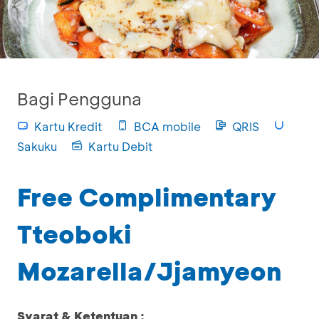
Bagi Pengguna
Kartu Kredit
BCA mobile
QRIS
Sakuku
Kartu Debit
Free Complimentary
Tteoboki
Mozarella/Jjamyeon
Syarat & Ketentuan :