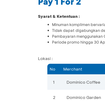
Pay 1 For 2
Syarat & Ketentuan :
Minuman komplimen bervaria
Tidak dapat digabungkan de
Pembayaran menggunakan QR
Periode promo hingga 30 Ap
Lokasi :
No
Merchant
1
Dominico Coffee
2
Dominico Garden