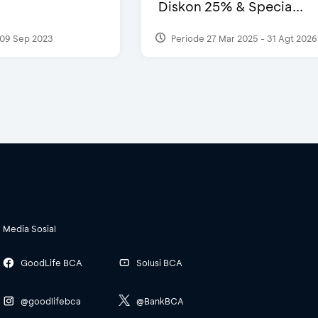
Diskon 25% & Specia...
09 Sep 2023
Periode 27 Mar 2025 - 31 Agt 2026
Media Sosial
GoodLife BCA
Solusi BCA
@goodlifebca
@BankBCA