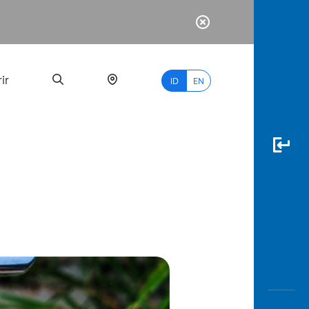
ir
ID
EN
PALING
BANYAK
DICARI
myBCA
Paylate