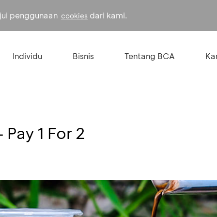
ujui penggunaan
dari kami.
cookies
Individu
Bisnis
Tentang BCA
Kar
 Pay 1 For 2