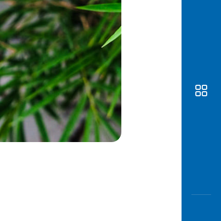
Awas
Modus
Buka
Rekeni
Tahapa
Edukati