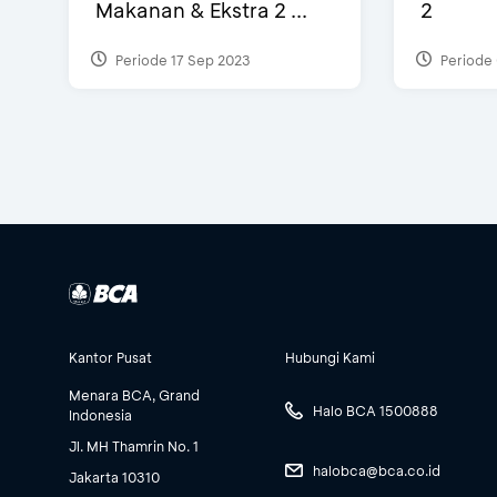
Makanan & Ekstra 2 ...
2
Periode 17 Sep 2023
Periode 
Kantor Pusat
Hubungi Kami
Menara BCA, Grand
Halo BCA 1500888
Indonesia
Jl. MH Thamrin No. 1
halobca@bca.co.id
Jakarta 10310