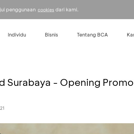
ujui penggunaan
dari kami.
cookies
Individu
Bisnis
Tentang BCA
Kar
d Surabaya - Opening Promo
021