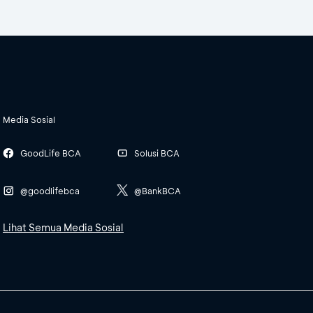
Media Sosial
GoodLife BCA
Solusi BCA
@goodlifebca
@BankBCA
Lihat Semua Media Sosial