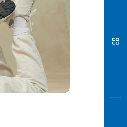
Awas
Modus
Buka
Rekeni
Tahapa
Edukati