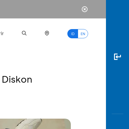
ir
ID
EN
 Diskon
PALING
BANYAK
DICARI
myBCA
Paylate