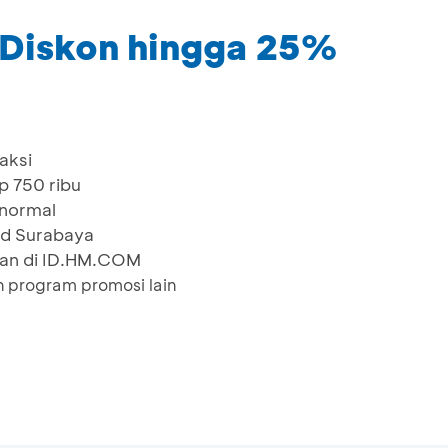
Diskon hingga 25%
aksi
p 750 ribu
 normal
ld Surabaya
ian di ID.HM.COM
 program promosi lain