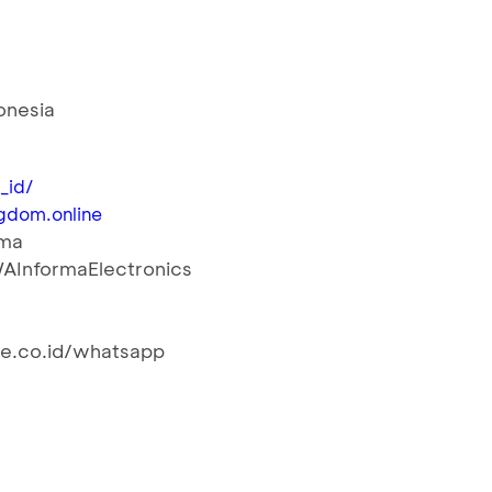
donesia
_id/
gdom.online
rma
/WAInformaElectronics
e.co.id/whatsapp