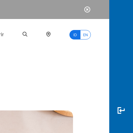
ir
ID
EN
PALING
BANYAK
DICARI
myBCA
Paylate