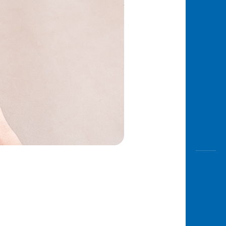
Awas
Modus
Buka
Rekeni
Tahapa
Edukati