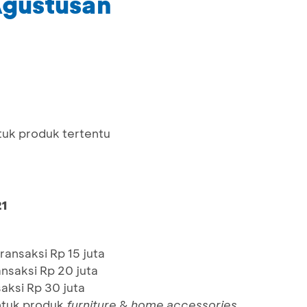
Agustusan
tuk produk tertentu
21
ransaksi Rp 15 juta
ansaksi Rp 20 juta
aksi Rp 30 juta
ntuk produk
furniture
&
home accessories