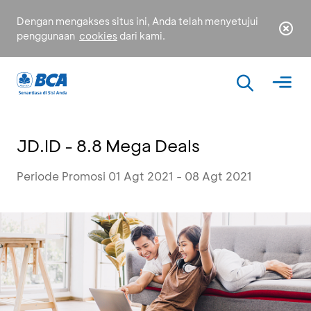
Dengan mengakses situs ini, Anda telah menyetujui
penggunaan
cookies
dari kami.
JD.ID - 8.8 Mega Deals
Periode Promosi 01 Agt 2021 - 08 Agt 2021