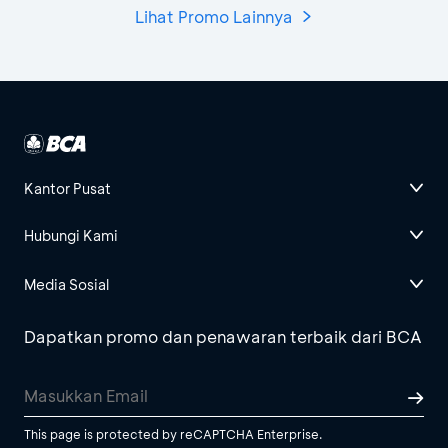
Lihat Promo Lainnya
Kantor Pusat
Hubungi Kami
Media Sosial
Dapatkan promo dan penawaran terbaik dari BCA
This page is protected by reCAPTCHA Enterprise.