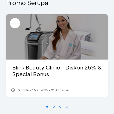
Promo Serupa
Blink Beauty Clinic - Diskon 25% &
Special Bonus
Periode 27 Mar 2025 - 31 Agt 2026