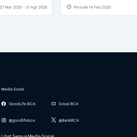
27 Mar 2025 - 31 Agt 2026
Periode 14 Feb 2025
Media Sosial
GoodLife BCA
Solusi BCA
@goodlifebca
@BankBCA
Lihat Semua Media Sosial