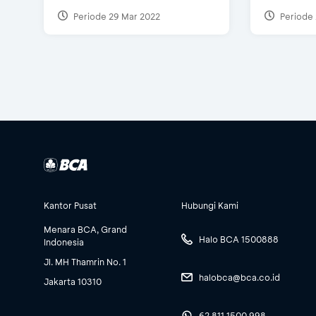
Periode 29 Mar 2022
Periode 
Kantor Pusat
Hubungi Kami
Menara BCA, Grand
Halo BCA 1500888
Indonesia
Jl. MH Thamrin No. 1
halobca@bca.co.id
Jakarta 10310
62 811 1500 998