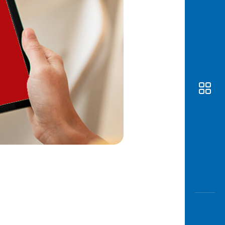
Awas
Modus
Buka
Rekeni
Tahapa
Edukati