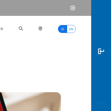
ir
ID
EN
PALING
BANYAK
DICARI
myBCA
Paylate