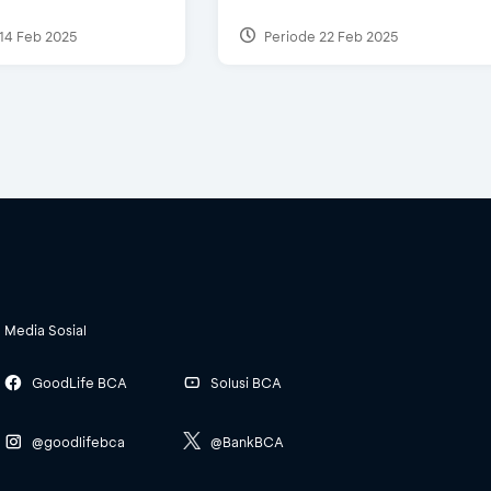
14 Feb 2025
Periode 22 Feb 2025
Media Sosial
GoodLife BCA
Solusi BCA
@goodlifebca
@BankBCA