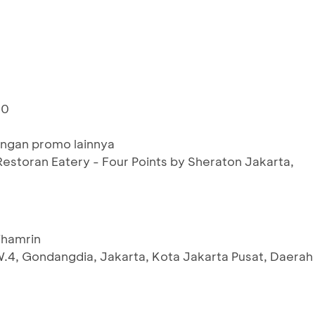
00
ngan promo lainnya
Restoran Eatery - Four Points by Sheraton Jakarta,
Thamrin
W.4, Gondangdia, Jakarta, Kota Jakarta Pusat, Daerah