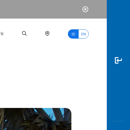
ir
ID
EN
PALING
BANYAK
DICARI
myBCA
Paylate