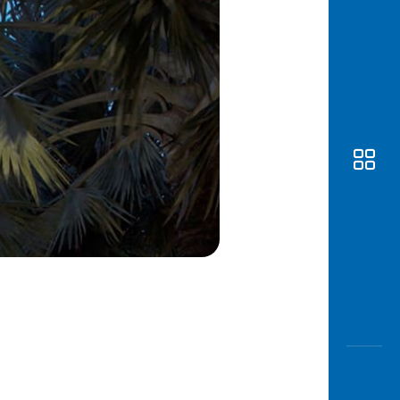
Awas
Modus
Buka
Rekeni
Tahapa
Edukati