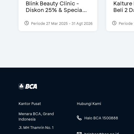
Blink Beauty Clinic -
Kalture
Diskon 25% & Specia...
Beli 2 
Periode 27 Mar 2025 - 31 Agt 2026
Periode 
Kantor Pusat
Hubungi Kami
Menara BCA, Grand
Halo BCA 1500888
Indonesia
Jl. MH Thamrin No. 1
halobca@bca.co.id