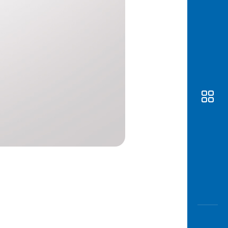
Awas
Modus
Buka
Rekeni
Tahapa
Edukati