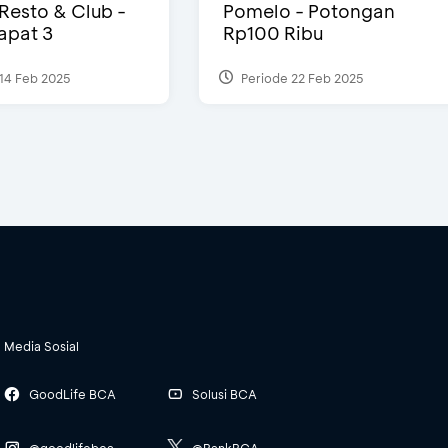
 Resto & Club -
Pomelo - Potongan
Dapat 3
Rp100 Ribu
14 Feb 2025
Periode 22 Feb 2025
Media Sosial
GoodLife BCA
Solusi BCA
@goodlifebca
@BankBCA