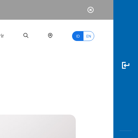
ir
ID
EN
PALING
BANYAK
DICARI
myBCA
Paylate