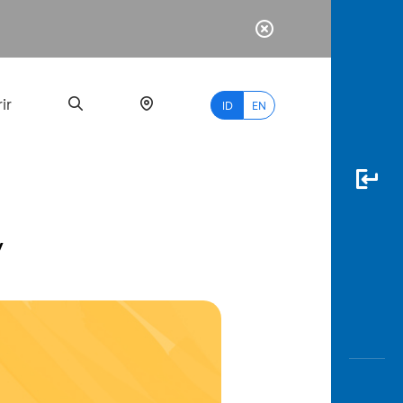
ir
ID
EN
y
PALING
BANYAK
DICARI
myBCA
Paylate