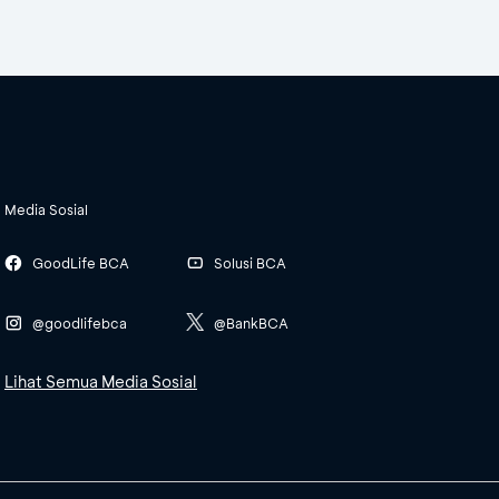
Media Sosial
GoodLife BCA
Solusi BCA
@goodlifebca
@BankBCA
Lihat Semua Media Sosial