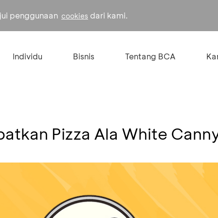
ujui penggunaan
dari kami.
cookies
Individu
Bisnis
Tentang BCA
Kar
atkan Pizza Ala White Cann