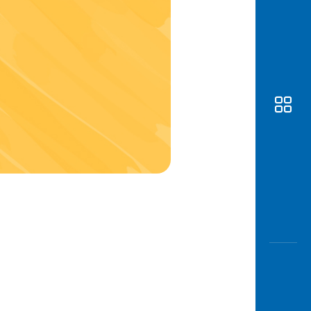
Awas
Modus
Buka
Rekeni
Tahapa
Edukati