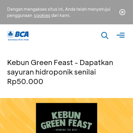
Dengan mengakses situs ini, Anda telah menyetujui
penggunaan
cookies
dari kami.
Kebun Green Feast - Dapatkan
sayuran hidroponik senilai
Rp50.000