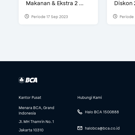
Makanan & Ekstra 2 ...
Diskon 
Periode 17 Sep 2023
Periode 
Kantor Pusat
Hubungi Kami
Menara BCA, Grand
Halo BCA 1500888
Indonesia
Jl. MH Thamrin No. 1
halobca@bca.co.id
Jakarta 10310