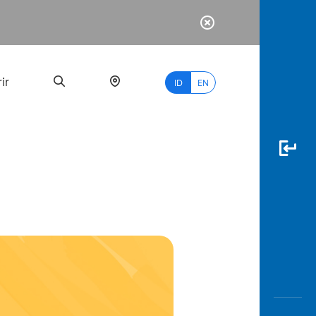
ir
ID
EN
PALING
BANYAK
DICARI
myBCA
Paylate