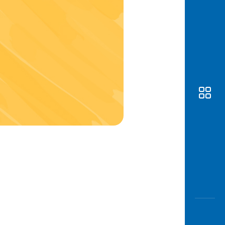
Awas
Modus
Buka
Rekeni
Tahapa
Edukati