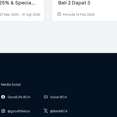
25% & Specia...
Beli 2 Dapat 3
27 Mar 2025 - 31 Agt 2026
Periode 14 Feb 2025
Media Sosial
GoodLife BCA
Solusi BCA
@goodlifebca
@BankBCA