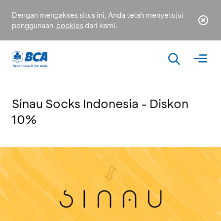
Dengan mengakses situs ini, Anda telah menyetujui
penggunaan
cookies
dari kami.
Sinau Socks Indonesia - Diskon
10%