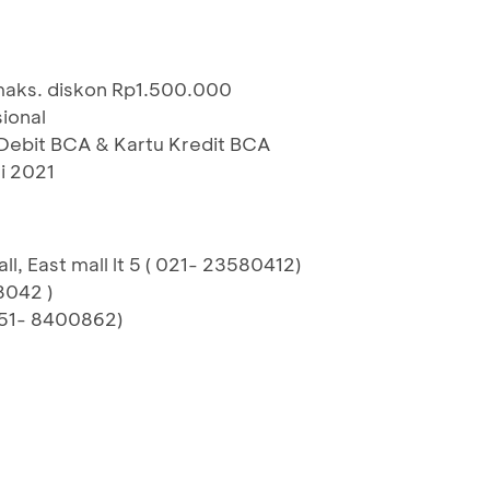
maks. diskon Rp1.500.000
sional
ebit BCA & Kartu Kredit BCA
i 2021
l, East mall lt 5 ( 021- 23580412)
73042 )
251- 8400862)