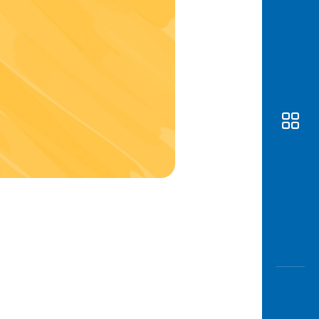
Awas
Modus
Buka
Rekeni
Tahapa
Edukati