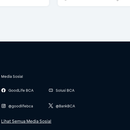
Media Sosial
GoodLife BCA
Solusi BCA
@goodlifebca
@BankBCA
Lihat Semua Media Sosial