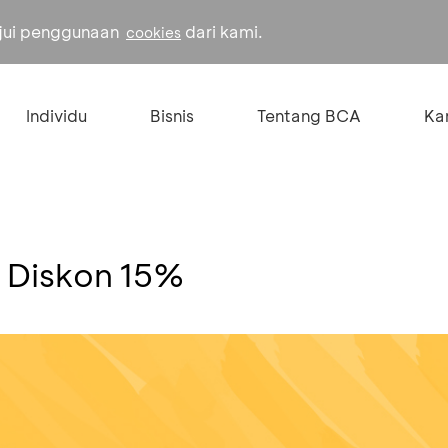
ujui penggunaan
dari kami.
cookies
Individu
Bisnis
Tentang BCA
Kar
 Diskon 15%