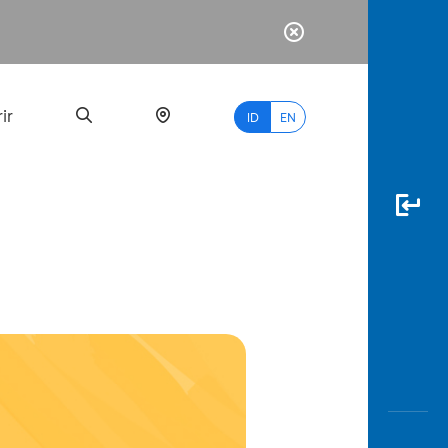
ir
ID
EN
PALING
BANYAK
DICARI
myBCA
Paylate