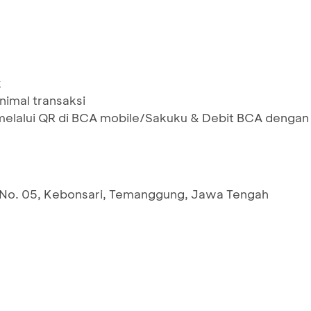
k
inimal transaksi
melalui QR di BCA mobile/Sakuku & Debit BCA dengan
No. 05, Kebonsari, Temanggung, Jawa Tengah