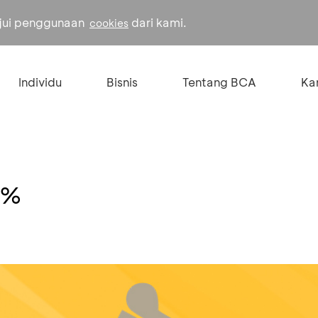
ujui penggunaan
dari kami.
cookies
Individu
Bisnis
Tentang BCA
Kar
5%