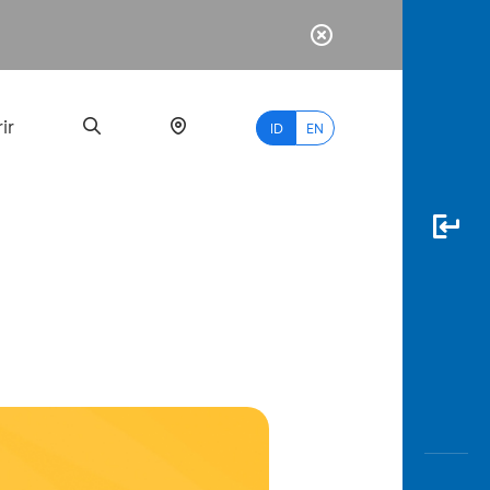
ir
ID
EN
PALING
BANYAK
DICARI
myBCA
Paylate