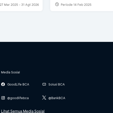
27 Mar 2025 - 31 Agt 2026
Periode 14 Feb 2025
Media Sosial
GoodLife BCA
Solusi BCA
@goodlifebca
@BankBCA
Lihat Semua Media Sosial