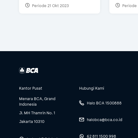
Periode 21 Okt 2023
Periode 
Kantor Pusat
Hubungi Kami
Menara BCA, Grand
Halo BCA 1500888
Indonesia
Jl. MH Thamrin No. 1
halobca@bca.co.id
Jakarta 10310
62 811 1500 998