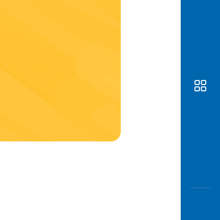
Awas
Modus
Buka
Rekeni
Tahapa
Edukati