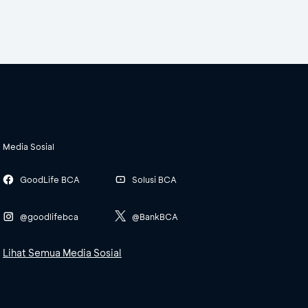
Media Sosial
GoodLife BCA
Solusi BCA
@goodlifebca
@BankBCA
Lihat Semua Media Sosial