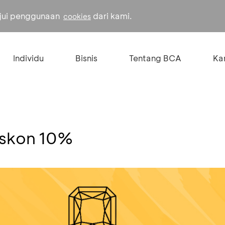
ujui penggunaan
dari kami.
cookies
Individu
Bisnis
Tentang BCA
Kar
iskon 10%