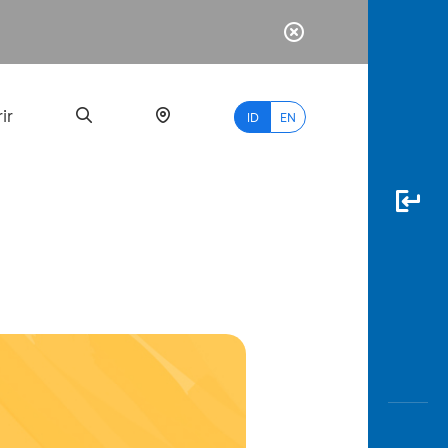
ir
ID
EN
PALING
BANYAK
DICARI
myBCA
Paylate