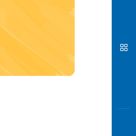
Awas
Modus
Buka
Rekeni
Tahapa
Edukati