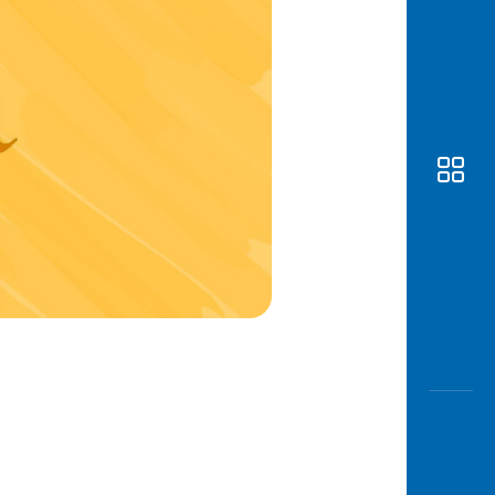
Awas
Modus
Buka
Rekeni
Tahapa
Edukati