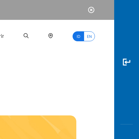
ir
ID
EN
PALING
BANYAK
DICARI
myBCA
Paylate