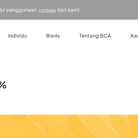
ujui penggunaan
dari kami.
cookies
Individu
Bisnis
Tentang BCA
Kar
0%