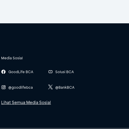
Media Sosial
GoodLife BCA
Solusi BCA
@goodlifebca
@BankBCA
Lihat Semua Media Sosial