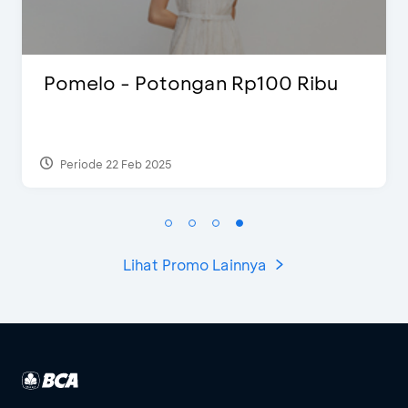
omelo - Potongan Rp100 Ribu
D’C
Eks
Periode 22 Feb 2025
Per
Lihat Promo Lainnya