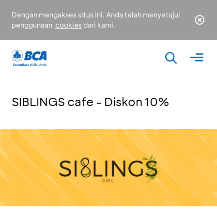
Dengan mengakses situs ini, Anda telah menyetujui
penggunaan
cookies
dari kami.
SIBLINGS cafe - Diskon 10%