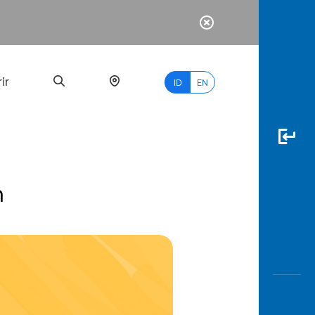
ir
ID
EN
n
PALING
BANYAK
DICARI
myBCA
Paylate