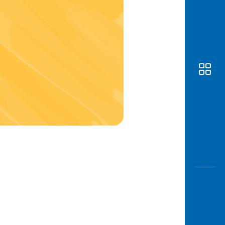
Awas
Modus
Buka
Rekeni
Tahapa
Edukati