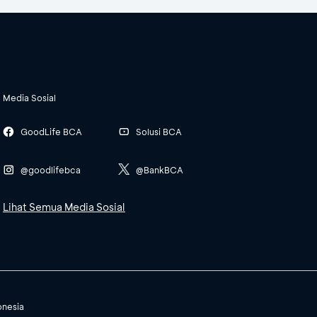
Media Sosial
GoodLife BCA
Solusi BCA
@goodlifebca
@BankBCA
Lihat Semua Media Sosial
onesia