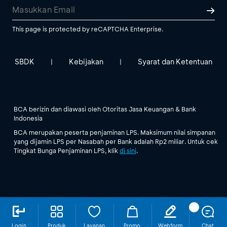
This page is protected by reCAPTCHA Enterprise.
SBDK
Kebijakan
Syarat dan Ketentuan
|
|
BCA berizin dan diawasi oleh Otoritas Jasa Keuangan & Bank
Indonesia
BCA merupakan peserta penjaminan LPS. Maksimum nilai simpanan
yang dijamin LPS per Nasabah per Bank adalah Rp2 miliar. Untuk cek
Tingkat Bunga Penjaminan LPS, klik
di sini
.
Login
Produk
Layanan
Promo
Webform
Chat