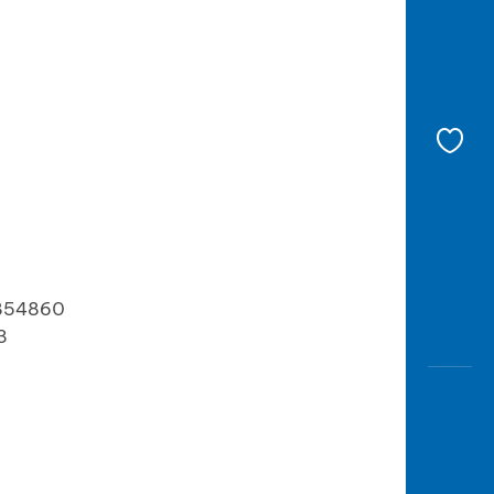
7854860
3