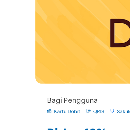
Bagi Pengguna
Kartu Debit
QRIS
Saku