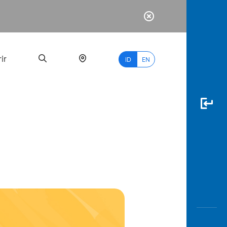
ir
ID
EN
PALING
BANYAK
DICARI
myBCA
Paylate