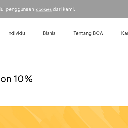
ujui penggunaan
dari kami.
cookies
Individu
Bisnis
Tentang BCA
Kar
kon 10%