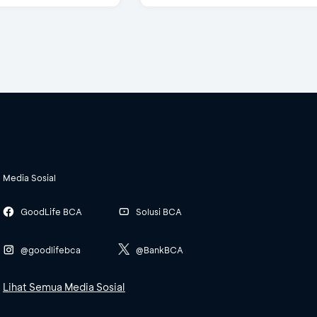
Media Sosial
GoodLife BCA
Solusi BCA
@goodlifebca
@BankBCA
Lihat Semua Media Sosial