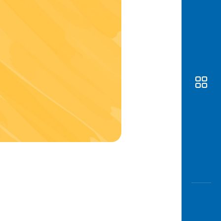
Awas
Modus
Buka
Rekeni
Tahapa
Edukati