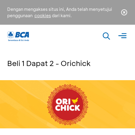
Dengan mengakses situs ini, Anda telah menyetujui
penggunaan
cookies
dari kami.
Beli 1 Dapat 2 - Orichick