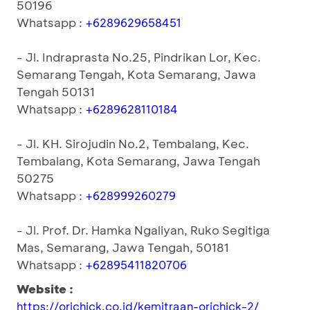
50196
Whatsapp :
+6289629658451
- Jl. Indraprasta No.25, Pindrikan Lor, Kec.
Semarang Tengah, Kota Semarang, Jawa
Tengah 50131
Whatsapp :
+6289628110184
- Jl. KH. Sirojudin No.2, Tembalang, Kec.
Tembalang, Kota Semarang, Jawa Tengah
50275
Whatsapp :
+628999260279
- Jl. Prof. Dr. Hamka Ngaliyan, Ruko Segitiga
Mas, Semarang, Jawa Tengah, 50181
Whatsapp :
+62895411820706
Website :
https://orichick.co.id/kemitraan-orichick-2/