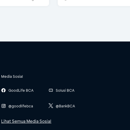
Media Sosial
GoodLife BCA
Solusi BCA
@goodlifebca
@BankBCA
Lihat Semua Media Sosial