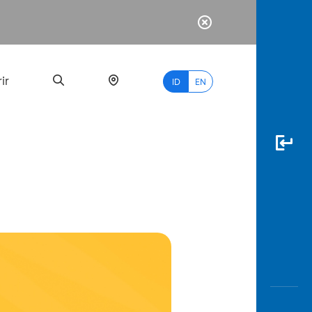
ir
ID
EN
PALING
BANYAK
DICARI
myBCA
Paylate