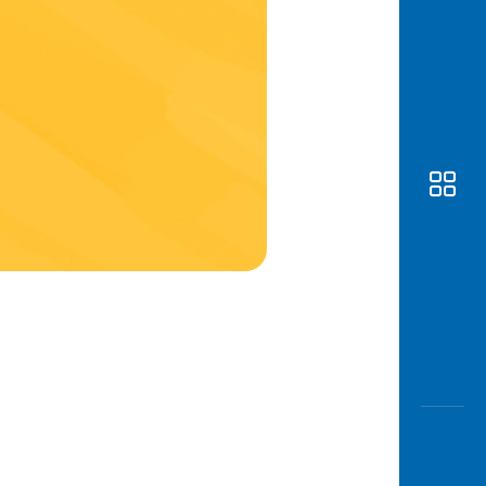
Awas
Modus
Buka
Rekeni
Tahapa
Edukati