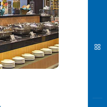
Awas
Modus
Buka
Rekeni
Tahapa
Edukati