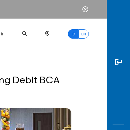
ir
ID
EN
ang Debit BCA
PALING
BANYAK
DICARI
myBCA
Paylate