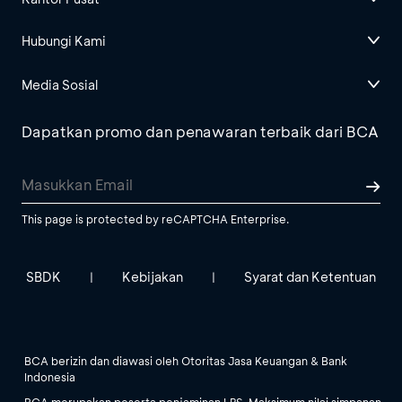
Hubungi Kami
Media Sosial
Dapatkan promo dan penawaran terbaik dari BCA
This page is protected by reCAPTCHA Enterprise.
SBDK
Kebijakan
Syarat dan Ketentuan
|
|
BCA berizin dan diawasi oleh Otoritas Jasa Keuangan & Bank
Indonesia
BCA merupakan peserta penjaminan LPS. Maksimum nilai simpanan