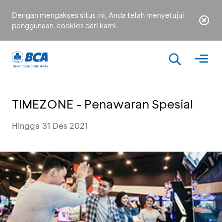
Dengan mengakses situs ini, Anda telah menyetujui
penggunaan
cookies
dari kami.
TIMEZONE - Penawaran Spesial
Hingga 31 Des 2021