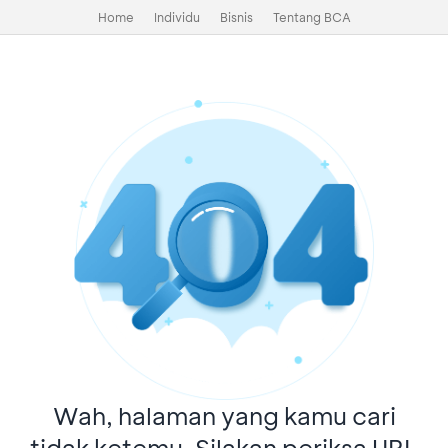
Home
Individu
Bisnis
Tentang BCA
Wah, halaman yang kamu cari
tidak ketemu. Silakan periksa URL