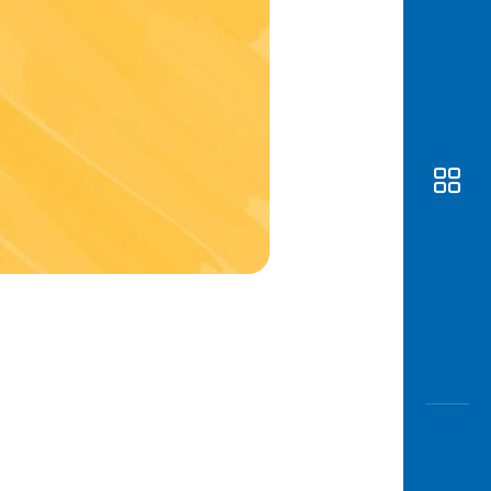
Awas
Modus
Buka
Rekeni
Tahapa
Edukati