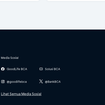
Media Sosial
GoodLife BCA
Solusi BCA
@goodlifebca
@BankBCA
Lihat Semua Media Sosial