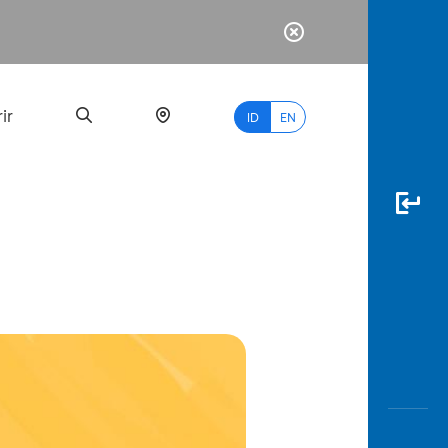
ir
ID
EN
PALING
BANYAK
DICARI
myBCA
Paylate