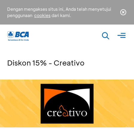
Dengan mengakses situs ini, Anda telah menyetujui
penggunaan
cookies
dari kami.
Diskon 15% - Creativo