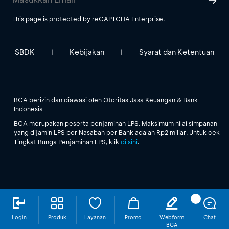
This page is protected by reCAPTCHA Enterprise.
SBDK
Kebijakan
Syarat dan Ketentuan
|
|
BCA berizin dan diawasi oleh Otoritas Jasa Keuangan & Bank
Indonesia
BCA merupakan peserta penjaminan LPS. Maksimum nilai simpanan
yang dijamin LPS per Nasabah per Bank adalah Rp2 miliar. Untuk cek
Tingkat Bunga Penjaminan LPS, klik
di sini
.
Login
Produk
Layanan
Promo
Webform
Chat
BCA