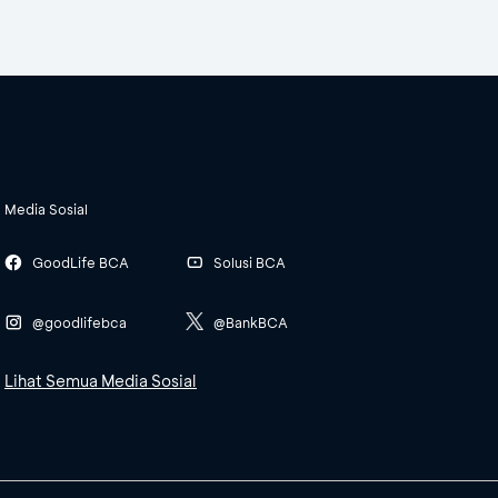
Media Sosial
GoodLife BCA
Solusi BCA
@goodlifebca
@BankBCA
Lihat Semua Media Sosial