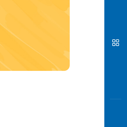
Awas
Modus
Buka
Rekeni
Tahapa
Edukati