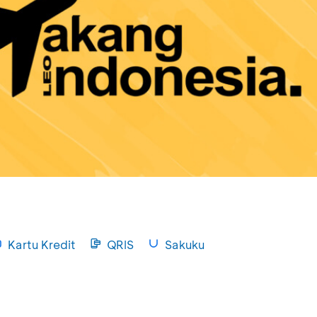
Kartu Kredit
QRIS
Sakuku