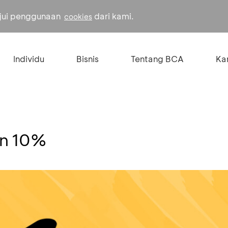
ujui penggunaan
dari kami.
cookies
Individu
Bisnis
Tentang BCA
Kar
on 10%