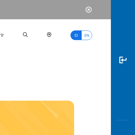
ir
ID
EN
PALING
BANYAK
DICARI
myBCA
Paylate