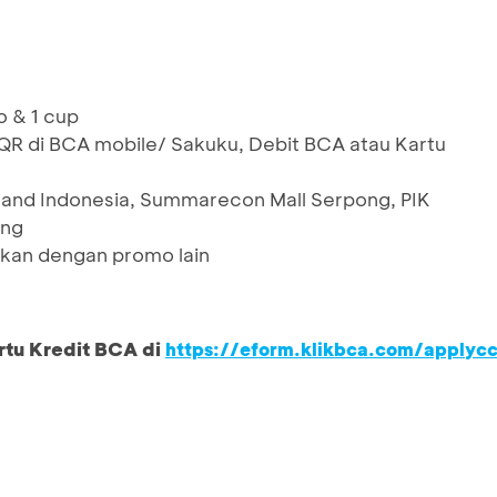
o & 1 cup
 di BCA mobile/ Sakuku, Debit BCA atau Kartu
Grand Indonesia, Summarecon Mall Serpong, PIK
ing
kan dengan promo lain
rtu Kredit BCA di
https://eform.klikbca.com/applyc