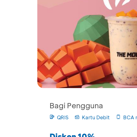
Bagi Pengguna
QRIS
Kartu Debit
BCA 
Diskon 10%