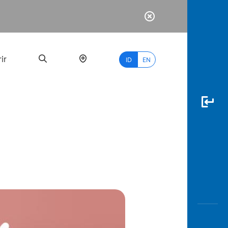
ir
ID
EN
PALING
BANYAK
DICARI
myBCA
Paylate