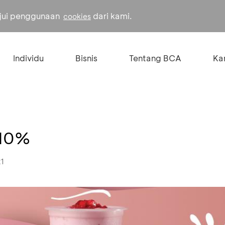
ujui penggunaan
dari kami.
cookies
Individu
Bisnis
Tentang BCA
Kar
 10%
21