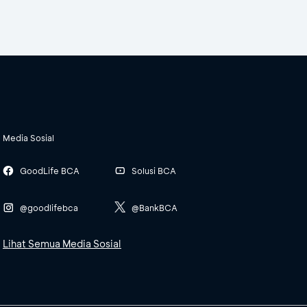
Media Sosial
GoodLife BCA
Solusi BCA
@goodlifebca
@BankBCA
Lihat Semua Media Sosial