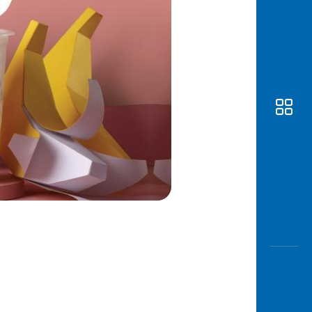
Awas
Modus
Buka
Rekeni
Tahapa
Edukati