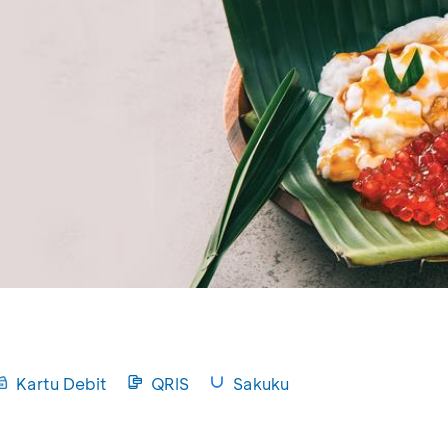
Kartu Debit
QRIS
Sakuku