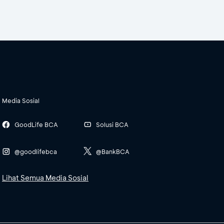
Media Sosial
GoodLife BCA
Solusi BCA
@goodlifebca
@BankBCA
Lihat Semua Media Sosial