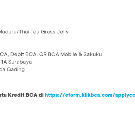
adura/Thai Tea Grass Jelly
 BCA, Debit BCA, QR BCA Mobile & Sakuku
n 1A Surabaya
apa Gading
rtu Kredit BCA di
https://eform.klikbca.com/applyc