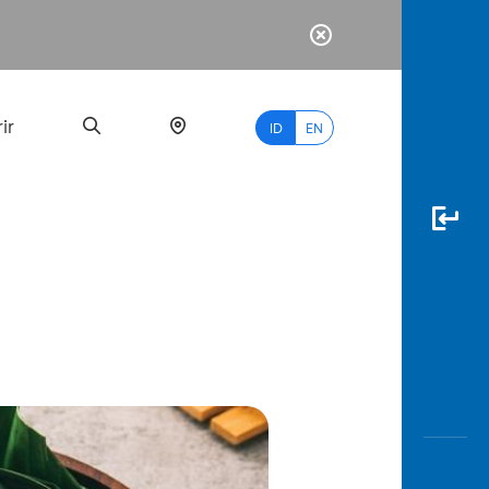
ir
ID
EN
PALING
BANYAK
DICARI
myBCA
Paylate