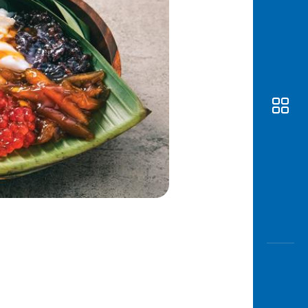
Awas
Modus
Buka
Rekeni
Tahapa
Edukati