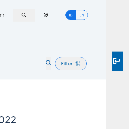
rir
ID
EN
Filter
2022