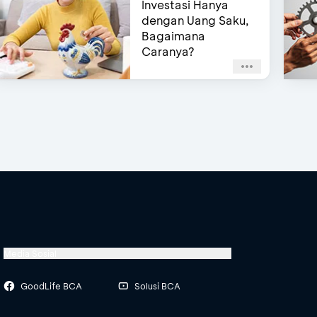
Investasi Hanya
dengan Uang Saku,
Bagaimana
Caranya?
 (mengisi data diri pada form yang disediakan) ata
(masukkan kode undangan), atau bisa juga masuk 
Media Sosial
GoodLife BCA
Solusi BCA