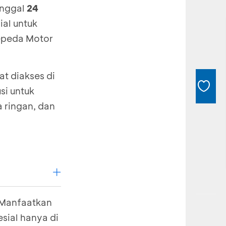
anggal
24
al untuk
Sepeda Motor
t diakses di
si untuk
 ringan, dan
. Manfaatkan
ial hanya di