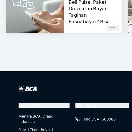
Beli Pulsa, Paket
Data atau Bayar
Tagihan
Pascabayar? Bisa di
e-Channel BCA!
Lakukan Registrasi
sebagai Undangan 
Kantor Pusat
Hubungi Kami
Menara BCA, Grand
Halo BCA 1500888
Indonesia
Jl. MH Thamrin No. 1