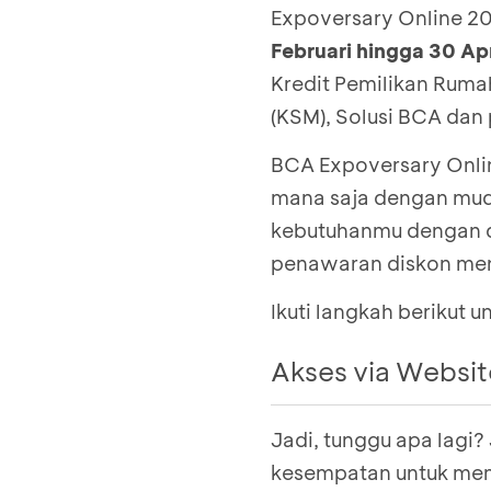
Expoversary Online 2
Februari hingga 30 Ap
Kredit Pemilikan Ruma
(KSM), Solusi BCA dan
BCA Expoversary Onlin
mana saja dengan mud
kebutuhanmu dengan di
penawaran diskon men
Ikuti langkah berikut 
Akses via Websit
Jadi, tunggu apa lagi
Kunjungi
expo.bca.
kesempatan untuk mem