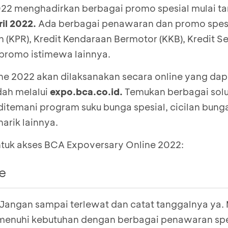
022 menghadirkan berbagai promo spesial mulai t
ril 2022
.
Ada berbagai penawaran dan promo spesi
h (KPR), Kredit Kendaraan Bermotor (KKB), Kredit 
 promo istimewa lainnya.
e 2022 akan dilaksanakan secara online yang dapa
ah melalui
expo.bca.co.id
.
Temukan berbagai solu
temani program suku bunga spesial, cicilan bunga
arik lainnya.
untuk akses BCA Expoversary Online 2022:
e
? Jangan sampai terlewat dan catat tanggalnya ya
co.id
, lalu klik “
Masuk Event
”
enuhi kebutuhan dengan berbagai penawaran spes