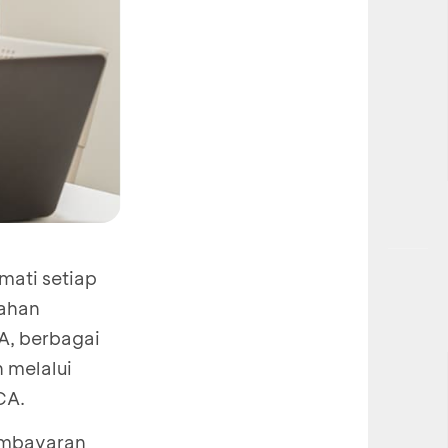
mati setiap
dahan
A, berbagai
 melalui
CA.
embayaran