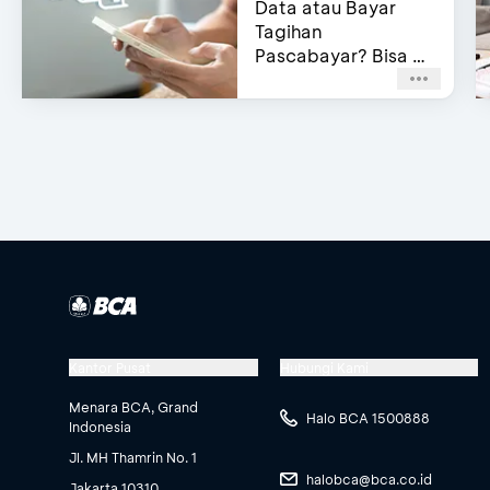
Data atau Bayar
Tagihan
Pascabayar? Bisa di
e-Channel BCA!
Kantor Pusat
Hubungi Kami
Menara BCA, Grand
Halo BCA 1500888
Indonesia
Jl. MH Thamrin No. 1
halobca@bca.co.id
Jakarta 10310