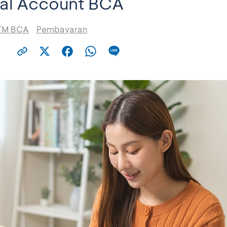
ual Account BCA
TM BCA
Pembayaran