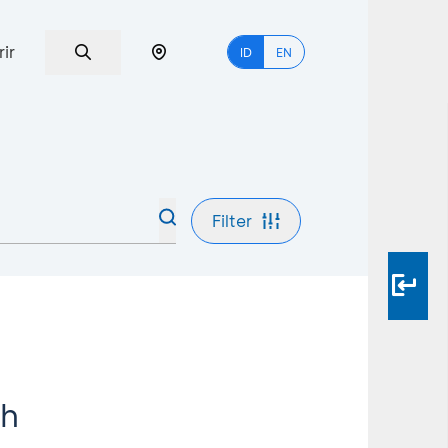
rir
ID
EN
Filter
ah