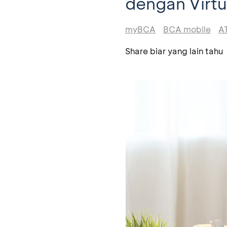
dengan Virt
myBCA
BCA mobile
A
Share biar yang lain tahu