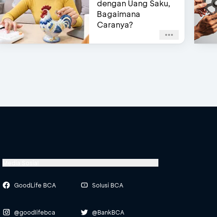
dengan Uang Saku,
Bagaimana
Caranya?
Media Sosial
GoodLife BCA
Solusi BCA
@goodlifebca
@BankBCA