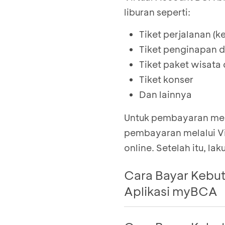
liburan seperti:
Tiket perjalanan (k
Tiket penginapan d
Tiket paket wisata 
Tiket konser
Dan lainnya
Untuk pembayaran men
pembayaran melalui Vi
online. Setelah itu, l
Cara Bayar Kebut
Aplikasi myBCA
Login ke myBCA