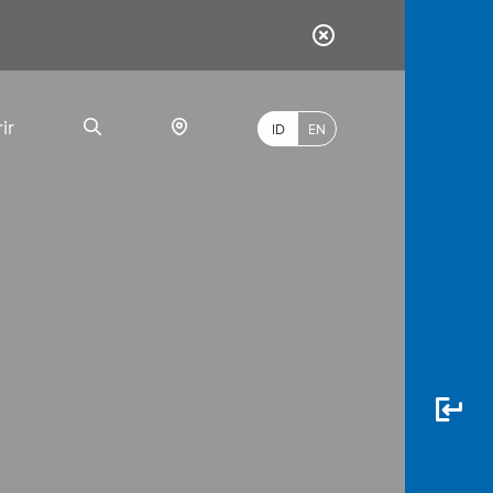
ir
ID
EN
PALING
BANYAK
DICARI
myBCA
Paylate