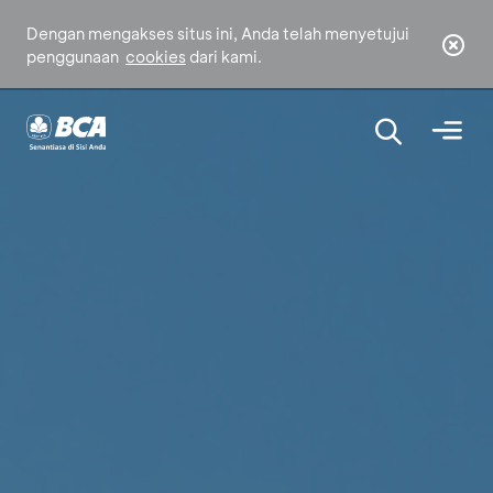
Dengan mengakses situs ini, Anda telah menyetujui
penggunaan
cookies
dari kami.