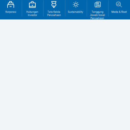
Korporasi
Hubungan
Tata Kelola
Sustainability
Tanggung
Media & Riset
Investor
Perusahaan
Jawab Sosial
Perusahaan
Tentang BCA
1.661T
1.036T
TOTAL ASET (Rp)
TOTAL KREDIT (Rp)
29,5T
1.272
LABA BERSIH (Rp)
KANTOR CABANG