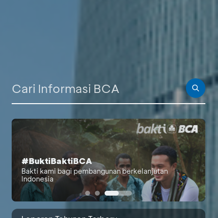
PALING BANYAK DICARI
#BuktiBaktiBCA
Berita Investor
Bakti kami bagi pembangunan berkelanjutan
Indonesia
Laporan Bulanan
Laporan Berkelanjutan