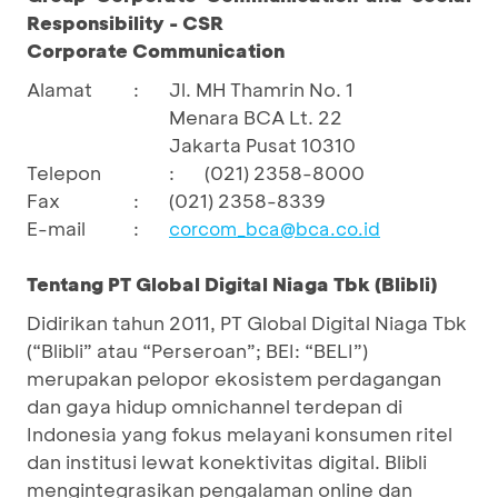
Responsibility - CSR
Corporate Communication
Alamat
:
Jl. MH Thamrin No. 1
Menara BCA Lt. 22
Jakarta Pusat 10310
Telepon
:
(021) 2358-8000
Fax
:
(021) 2358-8339
E-mail
:
corcom_bca@bca.co.id
Tentang PT Global Digital Niaga Tbk (Blibli)
Didirikan tahun 2011, PT Global Digital Niaga Tbk
(“Blibli” atau “Perseroan”; BEI: “BELI”)
merupakan pelopor ekosistem perdagangan
dan gaya hidup omnichannel terdepan di
Indonesia yang fokus melayani konsumen ritel
dan institusi lewat konektivitas digital. Blibli
mengintegrasikan pengalaman online dan