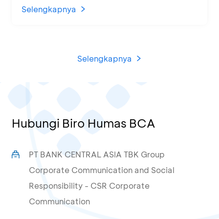
di KCU Tanjung Priok
Selengkapnya
Selengkapnya
Hubungi Biro Humas BCA
PT BANK CENTRAL ASIA TBK Group
Corporate Communication and Social
Responsibility - CSR Corporate
Communication