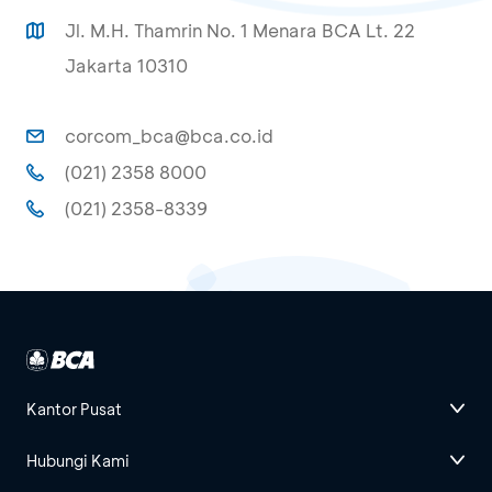
Jl. M.H. Thamrin No. 1 Menara BCA Lt. 22
Jakarta 10310
corcom_bca@bca.co.id
(021) 2358 8000
(021) 2358-8339
Kantor Pusat
Hubungi Kami