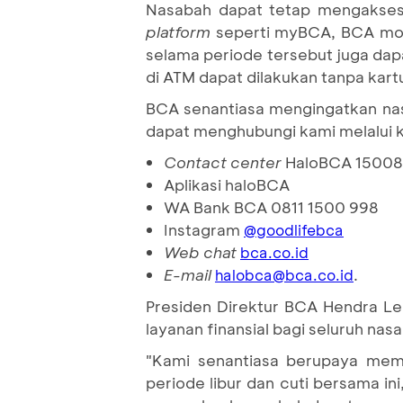
Nasabah dapat tetap mengakses 
platform
seperti myBCA, BCA mobi
selama periode tersebut juga da
di ATM dapat dilakukan tanpa kart
BCA senantiasa mengingatkan nas
dapat menghubungi kami melalui k
Contact center
HaloBCA 1500
Aplikasi haloBCA
WA Bank BCA 0811 1500 998
Instagram
@goodlifebca
Web chat
bca.co.id
E-mail
.
halobca@bca.co.id
Presiden Direktur BCA Hendra L
layanan finansial bagi seluruh nas
"Kami senantiasa berupaya mem
periode libur dan cuti bersama in