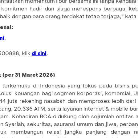
nfaatkan momentum libur bersama ini tanpa kendala
komitmen hadir dan siaga merespons berbagai kebu
aik dengan para orang terdekat tetap terjaga,” kat
enai:
.
ini
500888, klik
.
di sini
 (per 31 Maret 2026)
terkemuka di Indonesia yang fokus pada bisnis pe
 solusi keuangan bagi segmen korporasi, komersial,
4 juta rekening nasabah dan memproses lebih dari 1
bang, 20.336 ATM, serta layanan internet & mobile ba
jam. Kehadiran BCA didukung oleh sejumlah entitas 
Syariah, sekuritas, asuransi umum dan jiwa, perban
tuk membangun relasi jangka panjang dengan n