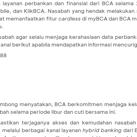
layanan perbankan dan finansial dari BCA selama 
le, dan KlikBCA. Nasabah yang hendak melakukan s
pat memanfaatkan fitur
cardless
di myBCA dan BCA mob
u.
abah agar selalu menjaga kerahasiaan data perbank
anal berikut apabila mendapatkan informasi mencuri
888
embong menyatakan, BCA berkomitmen menjaga kela
abah selama periode libur dan cuti bersama ini.
astikan terjaganya akses dan kemudahan nasabah 
i, melalui berbagai kanal layanan
hybrid banking
dari 