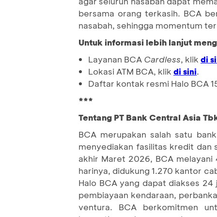
agar seluruh nasabah dapat mema
bersama orang terkasih. BCA ber
nasabah, sehingga momentum terb
Untuk informasi lebih lanjut meng
Layanan BCA
Cardless
, klik
di s
Lokasi ATM BCA, klik
.
di sini
Daftar kontak resmi Halo BCA 1
***
Tentang PT Bank Central Asia Tbk
BCA merupakan salah satu bank 
menyediakan fasilitas kredit dan
akhir Maret 2026, BCA melayani 4
harinya, didukung 1.270 kantor ca
Halo BCA yang dapat diakses 24 
pembiayaan kendaraan, perbankan 
ventura. BCA berkomitmen un