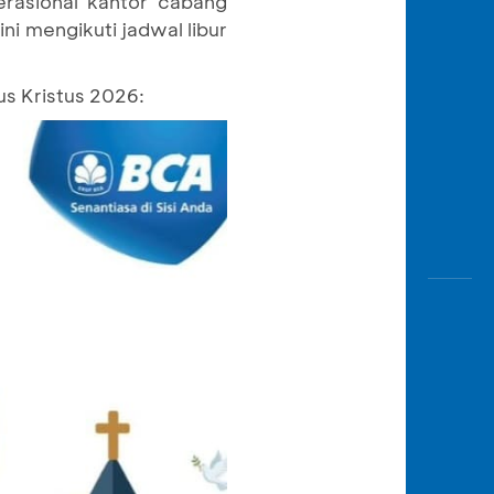
rasional kantor cabang
Awas
ni mengikuti jadwal libur
Modus
Buka
us Kristus 2026:
Rekeni
Tahapa
Edukati