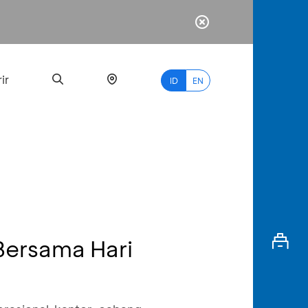
ir
ID
EN
PALING
BANYAK
DICARI
Bersama Hari
myBCA
Paylate