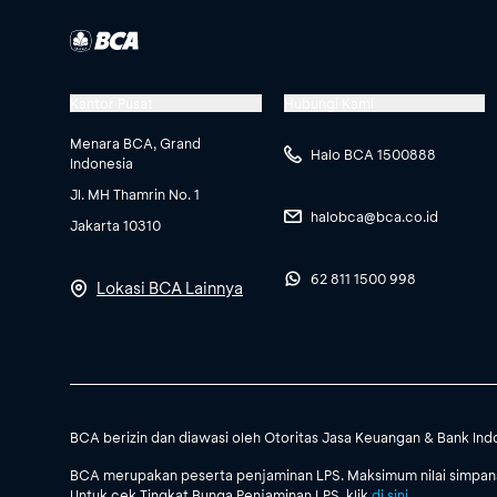
Kantor Pusat
Hubungi Kami
Menara BCA, Grand
Halo BCA 1500888
Indonesia
Jl. MH Thamrin No. 1
halobca@bca.co.id
Jakarta 10310
62 811 1500 998
Lokasi BCA Lainnya
BCA berizin dan diawasi oleh Otoritas Jasa Keuangan & Bank Ind
BCA merupakan peserta penjaminan LPS. Maksimum nilai simpanan
Untuk cek Tingkat Bunga Penjaminan LPS, klik
di sini