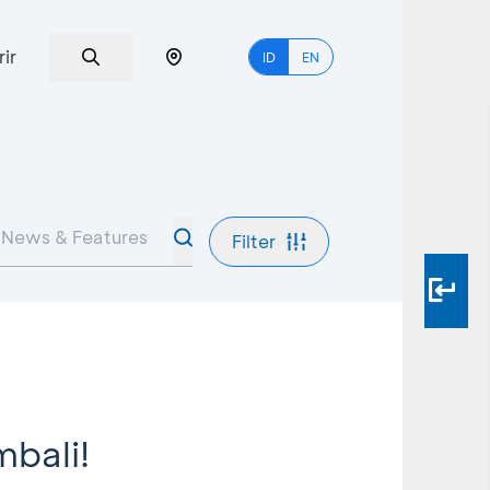
rir
ID
EN
Filter
bali!