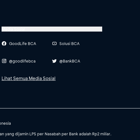
Media Sosial
GoodLife BCA
Solusi BCA
@goodlifebca
@BankBCA
Lihat Semua Media Sosial
onesia
 yang dijamin LPS per Nasabah per Bank adalah Rp2 miliar.