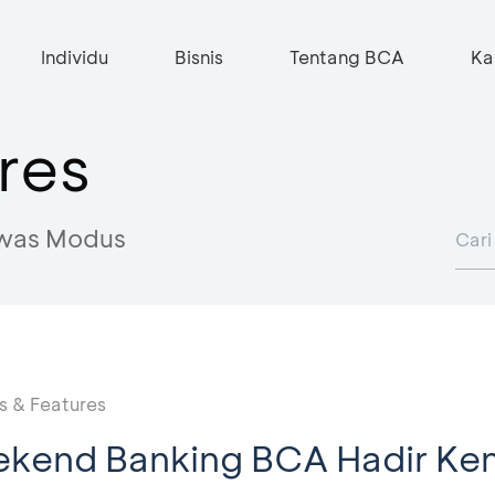
Individu
Bisnis
Tentang BCA
Ka
res
was Modus
 & Features
kend Banking BCA Hadir Kem