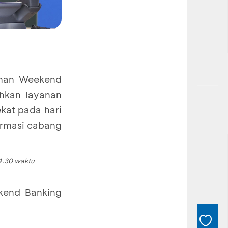
yanan Weekend
hkan layanan
kat pada hari
formasi cabang
4.30
waktu
kend Banking