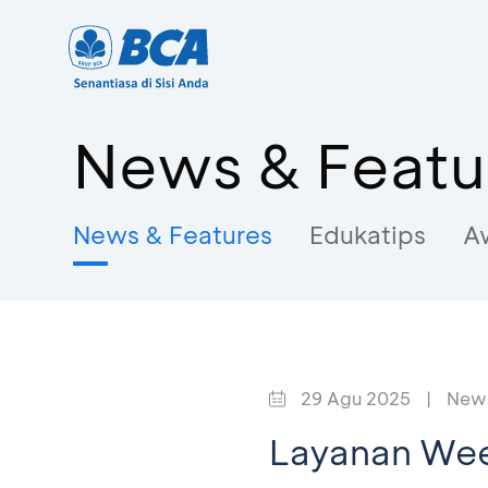
News & Featu
News & Features
Edukatips
A
29 Agu 2025
|
News
Layanan Wee