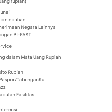
uang rupiah)
Tunai
 Pemindahan
enerimaan Negara Lainnya
engan BI-FAST
rvice
ng dalam Mata Uang Rupiah
ito Rupiah
 Paspor/TabunganKu
azz
butan Fasilitas
eferensi