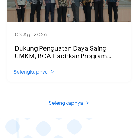
03 Agt 2026
Dukung Penguatan Daya Saing
UMKM, BCA Hadirkan Program
Sertifikasi Halal dan Pelatihan Usaha
di KCU Tanjung Priok
Selengkapnya
Selengkapnya