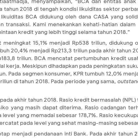
etiaatmadja, menyampaikan, “BCA dan entitas ana
a tahun 2018 di tengah kondisi likuiditas sektor per
i likuiditas BCA didukung oleh dana CASA yang sol
n transaksi. Kami menekankan kehati-hatian dalam 
ntaan kredit yang lebih tinggi selama tahun 2018.”
t meningkat 15,1% menjadi Rp538 triliun, didukung 
mbuh 20,4% menjadi Rp213,3 triliun pada akhir tahun 2
3,8 triliun. BCA mencatat pertumbuhan kredit usaha
al kerja. Meskipun dihadapkan pada peningkatan suk
iun. Pada segmen konsumer, KPR tumbuh 12,0% menjad
iliun di tahun 2018. Pada periode yang sama,
outstan
pada akhir tahun 2018. Rasio kredit bermasalah
(NPL) 
isiko yang masih dapat diterima. Rasio cadangan te
da level yang memadai sebesar 178,7%. Rasio kecukup
tercatat pada level yang sehat masing-masing sebesa
tap menjadi pendanaan inti Bank. Pada akhir tahun 