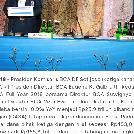
18 -
Presiden Komisaris BCA DE Setijoso (ketiga kanan
Wakil Presiden Direktur BCA Eugene K. Galbraith (kedua
A Full Year 2018 bersama Direktur BCA Suwignyo 
an Direktur BCA Vera Eve Lim (kiri) di Jakarta, Ka
ba bersih 10,9% YoY menjadi Rp25,9 triliun dibandin
gan (CASA) tetap menjadi pendanaan inti Bank. Pada
al dana pihak ketiga dengan nilai sebesar Rp483,0 
enjadi Rp166,8 triliun dan dana tabungan meningk