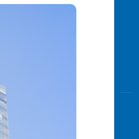
Awas
Modus
Buka
Rekeni
Tahapa
Edukati