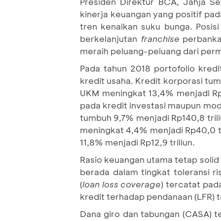
Presiden Direktur BCA, Jahja S
kinerja keuangan yang positif pad
tren kenaikan suku bunga. Posis
berkelanjutan
franchise
perbanka
meraih peluang-peluang dari permi
Pada tahun 2018 portofolio kredi
kredit usaha. Kredit korporasi tu
UKM meningkat 13,4% menjadi Rp18
pada kredit investasi maupun mod
tumbuh 9,7% menjadi Rp140,8 tril
meningkat 4,4% menjadi Rp40,0 tr
11,8% menjadi Rp12,9 triliun.
Rasio keuangan utama tetap solid 
berada dalam tingkat toleransi r
(
loan loss coverage
) tercatat pa
kredit terhadap pendanaan (LFR) 
Dana giro dan tabungan (CASA) te