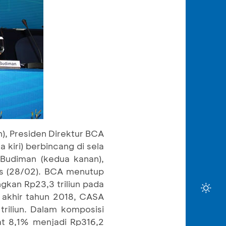
), Presiden Direktur BCA
 kiri) berbincang di sela
Budiman (kedua kanan),
mis (28/02). BCA menutup
gkan Rp23,3 triliun pada
 akhir tahun 2018, CASA
triliun. Dalam komposisi
at 8,1% menjadi Rp316,2