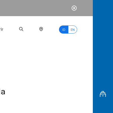
ir
ID
EN
PALING
BANYAK
DICARI
la
myBCA
Paylate